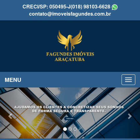
CRECI/SP: 050495-J
(018) 98103-6628
contato@imoveisfagundes.com.br
MENU
Previous
Nex