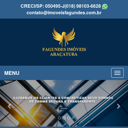
CRECI/SP: 050495-J
(018) 98103-6628
contato@imoveisfagundes.com.br
MENU
Previous
Nex