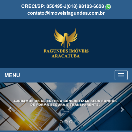
CRECI/SP: 050495-J
(018) 98103-6628
contato@imoveisfagundes.com.br
MENU
Previous
Nex