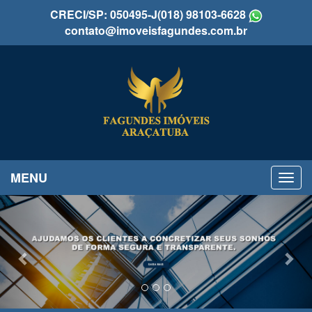
CRECI/SP: 050495-J
(018) 98103-6628
contato@imoveisfagundes.com.br
MENU
Previous
Nex