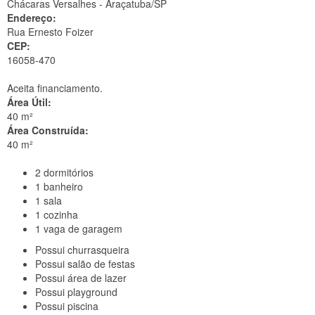
Chácaras Versalhes -
Araçatuba/SP
Endereço:
Rua Ernesto Foizer
CEP:
16058-470
Aceita financiamento.
Área Útil:
40 m²
Área Construída:
40 m²
2
dormitórios
1
banheiro
1
sala
1
cozinha
1
vaga de garagem
Possui
churrasqueira
Possui
salão de festas
Possui
área de lazer
Possui
playground
Possui
piscina