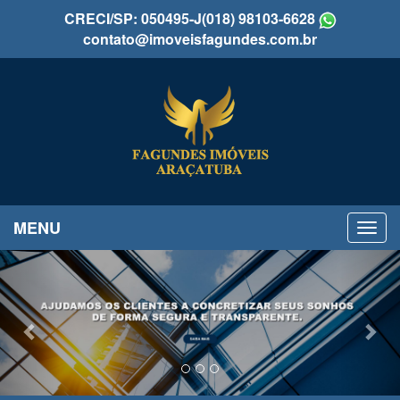
CRECI/SP: 050495-J
(018) 98103-6628
contato@imoveisfagundes.com.br
MENU
Previous
Nex