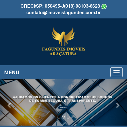
CRECI/SP: 050495-J
(018) 98103-6628
contato@imoveisfagundes.com.br
MENU
Previous
Nex