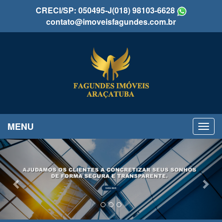
CRECI/SP: 050495-J
(018) 98103-6628
contato@imoveisfagundes.com.br
MENU
Previous
Nex