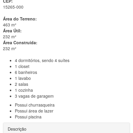
CEP:
15265-000
Área do Terreno:
463 m²
Área Útil:
232 m²
Área Construída:
232 m²
4
dormitórios, sendo 4 suítes
1
closet
6
banheiros
1
lavabo
2
salas
1
cozinha
3
vagas de garagem
Possui
churrasqueira
Possui
área de lazer
Possui
piscina
Descrição