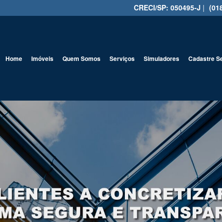
CRECI/SP: 050495-J
|
(01
Home
Imóveis
Quem Somos
Serviços
Simuladores
Cadastre S