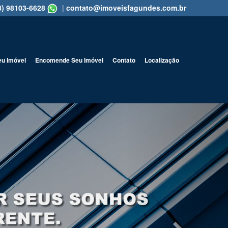
8) 98103-6628
|
contato@imoveisfagundes.com.br
eu Imóvel
Encomende Seu Imóvel
Contato
Localização
Next