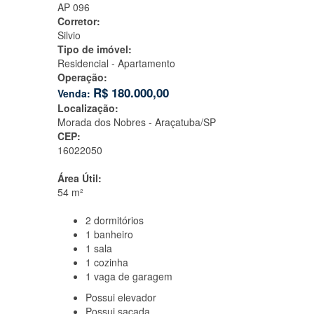
AP 096
Corretor:
Silvio
Tipo de imóvel:
Residencial - Apartamento
Operação:
R$
180.000,00
Venda:
Localização:
Morada dos Nobres -
Araçatuba/SP
CEP:
16022050
Área Útil:
54 m²
2
dormitórios
1
banheiro
1
sala
1
cozinha
1
vaga de garagem
Possui
elevador
Possui
sacada