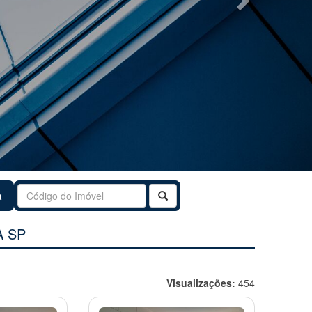
Buscar
a
A SP
Visualizações:
454