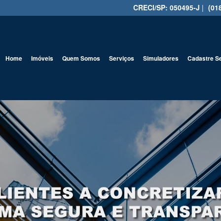
CRECI/SP: 050495-J
|
(01
Home
Imóveis
Quem Somos
Serviços
Simuladores
Cadastre S