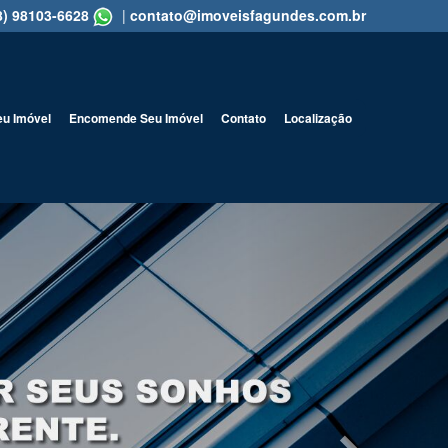
8) 98103-6628
|
contato@imoveisfagundes.com.br
eu Imóvel
Encomende Seu Imóvel
Contato
Localização
Next