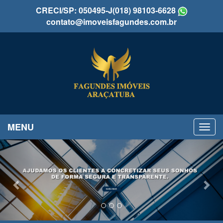
CRECI/SP: 050495-J
(018) 98103-6628
contato@imoveisfagundes.com.br
MENU
Previous
Nex