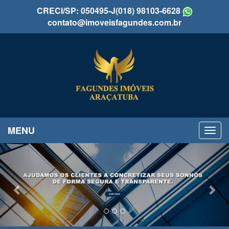
CRECI/SP: 050495-J
(018) 98103-6628
contato@imoveisfagundes.com.br
MENU
Previous
Nex