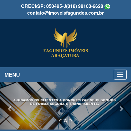
CRECI/SP: 050495-J
(018) 98103-6628
contato@imoveisfagundes.com.br
MENU
Previous
Nex